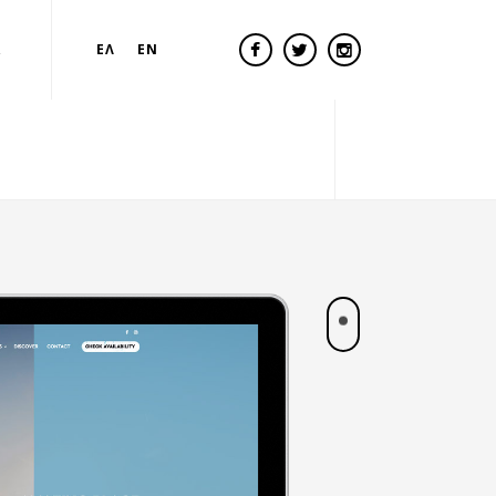
Α
ΕΛ
EN