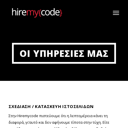
TOGG
NAVI
ΟΙ ΥΠΗΡΕΣΙΕΣ ΜΑΣ
ΣΧΕΔΙΑΣΗ / ΚΑΤΑΣΚΕΥΗ ΙΣΤΟΣΕΛΙΔΩΝ
Στην Hiremycode πιστεύουμε ότι η λεπτομέρεια κάνει τη
διαφορά, γι’αυτό και δεν αφήνουμε τίποτα στην τύχη. Είτε