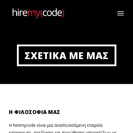
TOGG
NAVI
ΣΧΕΤΙΚΑ ΜΕ ΜΑΣ
Η ΦΙΛΟΣΟΦΙΑ ΜΑΣ
Η hiremycode είναι μια αναπτυσσόμενη εταιρεία
κατασκευής, σχεδίασης και προώθησης ιστοσελίδων με