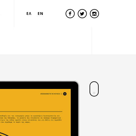
Α
ΕΛ
EN