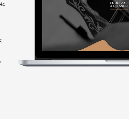
γία
ς
με