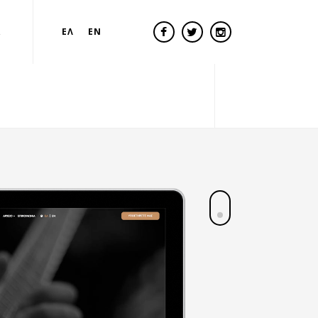
Α
ΕΛ
EN