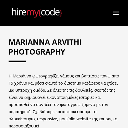
TOGG
NAVI
MARIANNA ARVITHI
PHOTOGRAPHY
Η Μαριάννα φωτογραφίζει γάμους και βαπτίσεις πάνω απο
15 χρόνια και μέσα σ’αυτό το διάστημα κατάφερε να χτίσει
μια υπέροχη ομάδα. Σε όλες της τις δουλειές, σκοπός της
είναι να δημιουργεί εικονοποιημένες ιστορίες και
προσπαθεί να συνδέει τον φωτογραφιζόμενο με τον
παρατηρητή. Σχεδιάσαμε και κατασκευάσαμε το
ολοκαίνουριο, responsive, portfolio website της και σας το
παρουσιάζουμε!