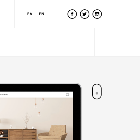
Α
ΕΛ
EN