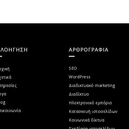
ΠΛΟΗΓΗΣΗ
ΑΡΘΡΟΓΡΑΦΙΑ
SEO
ρχική
WordPress
χετικά
πηρεσίες
Διαδικτυακό marketing
ργα
Διαδίκτυο
log
Ηλεκτρονικό εμπόριο
πικοινωνία
Κατασκευή ιστοσελίδων
Κοινωνικά δίκτυα
Σχεδίαση ιστοσελίδων