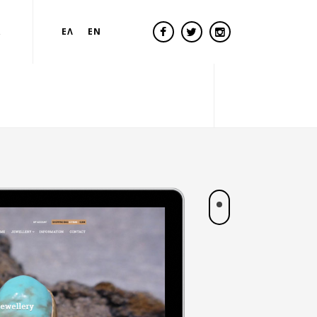
Α
ΕΛ
EN