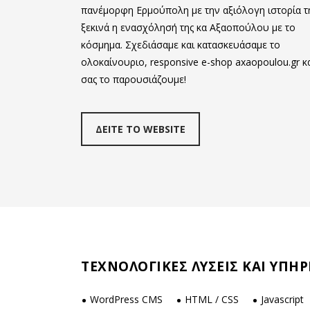
πανέμορφη Ερμούπολη με την αξιόλογη ιστορία τ
ξεκινά η ενασχόλησή της κα Αξαοπούλου με το
κόσμημα. Σχεδιάσαμε και κατασκευάσαμε το
ολοκαίνουριο, responsive e-shop axaopoulou.gr κ
σας το παρουσιάζουμε!
ΔΕΙΤΕ ΤΟ WEBSITE
ΤΕΧΝΟΛΟΓΙΚΕΣ ΛΥΣΕΙΣ ΚΑΙ ΥΠΗΡ
WordPress CMS
HTML / CSS
Javascript