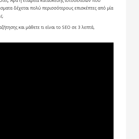
υτές. Άρα η εταιρεία κατασκευής ιστοσελίδων που
σματα δέχεται πολύ περισσότερους επισκέπτες από μία
ς.
ήτησης και μάθετε τι είναι το SEO σε 3 λεπτά,