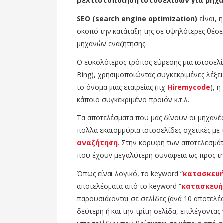
βελτιστοποίηση ιστοσελίδων για μηχ
SEO (search engine optimization)
είναι, 
σκοπό την κατάταξη της σε υψηλότερες θέσ
μηχανών αναζήτησης.
Ο ευκολότερος τρόπος εύρεσης μια ιστοσελί
Bing), χρησιμοποιώντας συγκεκριμένες λέξεις
το όνομα μιας εταιρείας (πχ
Hiremycode
), 
κάποιο συγκεκριμένο προιόν κ.τ.λ.
Τα αποτελέσματα που μας δίνουν οι μηχανές
πολλά εκατομμύρια ιστοσελίδες σχετικές με
αναζήτηση
. Στην κορυφή των αποτελεσμάτ
που έχουν μεγαλύτερη συνάφεια ως προς τη 
Όπως είναι λογικό, το keyword “
κατασκευή
αποτελέσματα από το keyword “
κατασκευή
παρουσιάζονται σε σελίδες (ανά 10 αποτελέσ
δεύτερη ή και την τρίτη σελίδα, επιλέγοντας